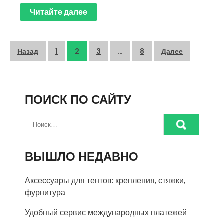
Читайте далее
Пагинация
Назад
1
2
3
…
8
Далее
записей
ПОИСК ПО САЙТУ
ВЫШЛО НЕДАВНО
Аксессуары для тентов: крепления, стяжки,
фурнитура
Удобный сервис международных платежей