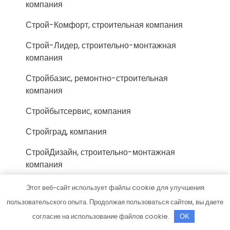
компания
Строй-Комфорт, строительная компания
Строй-Лидер, строительно-монтажная
компания
Стройбазис, ремонтно-строительная
компания
Стройбытсервис, компания
Стройград, компания
СтройДизайн, строительно-монтажная
компания
Стройка, строительно-ремонтная компания
Этот веб-сайт использует файлы cookie для улучшения
пользовательского опыта. Продолжая пользоваться сайтом, вы даете
СтройКом, торгово-строительная компания
согласие на использование файлов cookie.
OK
СтройМастер, магазин строительных