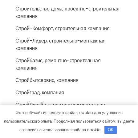
Строительство дома, проектно-строительная
компания
Строй-Комфорт, строительная компания
Строй-Лидер, строительно-монтажная
компания
Стройбазис, ремонтно-строительная
компания
Стройбытсервис, компания
Стройград, компания
СтройДизайн, строительно-монтажная
компания
Этот веб-сайт использует файлы cookie для улучшения
пользовательского опыта. Продолжая пользоваться сайтом, вы даете
Стройка, строительно-ремонтная компания
согласие на использование файлов cookie.
OK
СтройКом, торгово-строительная компания