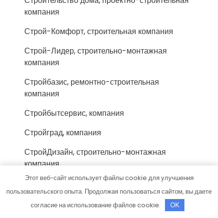
Строительство дома, проектно-строительная
компания
Строй-Комфорт, строительная компания
Строй-Лидер, строительно-монтажная
компания
Стройбазис, ремонтно-строительная
компания
Стройбытсервис, компания
Стройград, компания
СтройДизайн, строительно-монтажная
компания
Этот веб-сайт использует файлы cookie для улучшения
Стройка, строительно-ремонтная компания
пользовательского опыта. Продолжая пользоваться сайтом, вы даете
СтройКом, торгово-строительная компания
согласие на использование файлов cookie.
OK