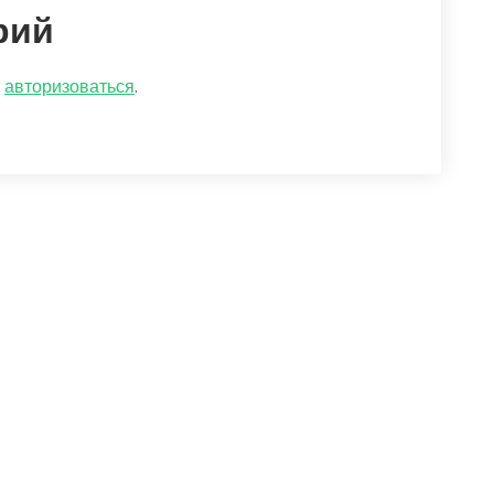
рий
о
авторизоваться
.